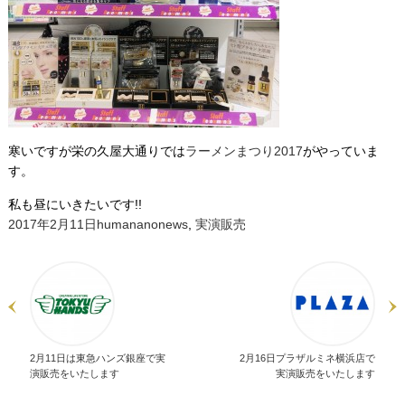
寒いですが栄の久屋大通りでは
ラーメンまつり2017
がやっていま
す。
私も昼にいきたいです!!
投
作
カ
2017年2月11日
humanano
news
,
実演販売
稿
成
テ
日:
者
ゴ
リ
ー
2月11日は東急ハンズ銀座で実
2月16日プラザルミネ横浜店で
演販売をいたします
実演販売をいたします