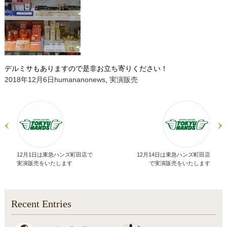
デルミサもありますので是非お立ち寄りください！
投
作
カ
2018年12月6日
humanano
news
,
実演販売
稿
成
テ
日:
者
ゴ
リ
ー
12月1日は東急ハンズ町田店で
12月14日は東急ハンズ町田店
実演販売をいたします
で実演販売をいたします
Recent Entries