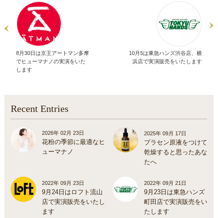
日:
者
ゴ
リ
ー
8月30日は京王アートマン多摩
10月5は東急ハンズ渋谷店、横
でヒューマナノの実演をいた
浜店で実演販売をいたします
します
Recent Entries
2026年 02月 23日
2025年 09月 17日
花粉の季節に最適なヒ
プラセン原液をつけて
ューマナノ
乾燥すると思ったあな
たへ
2022年 09月 23日
2022年 09月 21日
9月24日はロフト流山
9月23日は東急ハンズ
店で実演販売をいたし
町田店で実演販売をい
ます
たします