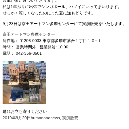
台風がまた近づいております。
私は1年ぶりに出張でシンガポール、ハノイにいってまいります。
せっかく涼しくなったのにまた夏に逆もどりです。
9月23日は京王アートマン多摩センターにて実演販売をいたします。
京王アートマン多摩センター
所在地： 〒206-0033 東京都多摩市落合１丁目１０−１
時間： 営業時間外 ⋅ 営業開始: 10:00
電話： 042-356-8501
是非お立ち寄りください！
投
作
カ
2019年9月20日
humanano
news
,
実演販売
稿
成
テ