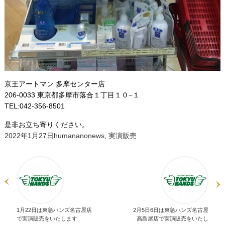
京王アートマン 多摩センター店
206-0033 東京都多摩市落合１丁目１０−１
TEL:042-356-8501
是非お立ち寄りください。
投
作
カ
2022年1月27日
humanano
news
,
実演販売
稿
成
テ
日:
者
ゴ
リ
ー
1月22日は東急ハンズ名古屋店
2月5日6日は東急ハンズ名古屋
で実演販売をいたします
高島屋店で実演販売をいたし